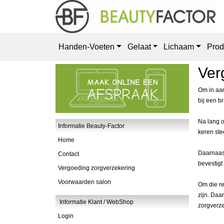
Handen-Voeten
Gelaat
Lichaam
Prod
Ver
Om in aan
bij een b
Na lang o
Informatie Beauty-Factor
keren ste
Home
Daarnaas
Contact
bevestigt
Vergoeding zorgverzekering
Voorwaarden salon
Om die re
zijn. Daa
Informatie Klant / WebShop
zorgverze
Login