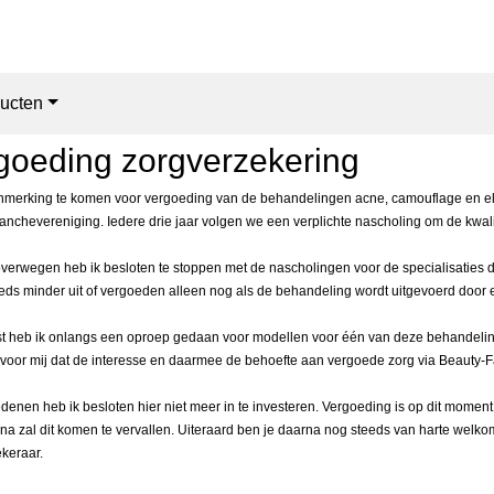
ucten
goeding zorgverzekering
merking te komen voor vergoeding van de behandelingen acne, camouflage en elekt
ranchevereniging. Iedere drie jaar volgen we een verplichte nascholing om de kwal
verwegen heb ik besloten te stoppen met de nascholingen voor de specialisaties
eds minder uit of vergoeden alleen nog als de behandeling wordt uitgevoerd door 
t heb ik onlangs een oproep gedaan voor modellen voor één van deze behandeling
 voor mij dat de interesse en daarmee de behoefte aan vergoede zorg via Beauty-Fa
denen heb ik besloten hier niet meer in te investeren. Vergoeding is op dit moment
rna zal dit komen te vervallen. Uiteraard ben je daarna nog steeds van harte wel
keraar.