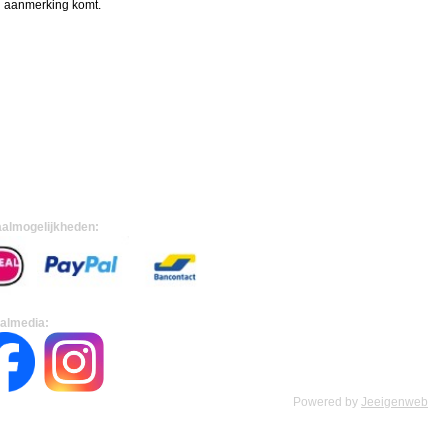
in aanmerking komt.
almogelijkheden:
almedia:
Powered by
Jeeigenweb