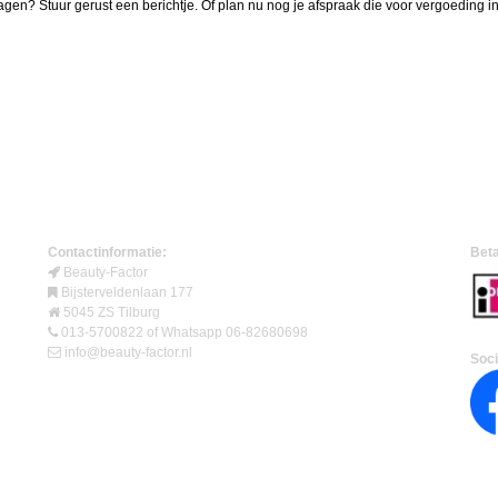
agen? Stuur gerust een berichtje. Of plan nu nog je afspraak die voor vergoeding 
Contactinformatie:
Beta
Beauty-Factor
Bijsterveldenlaan 177
5045 ZS Tilburg
013-5700822 of Whatsapp 06-82680698
info@beauty-factor.nl
Soci