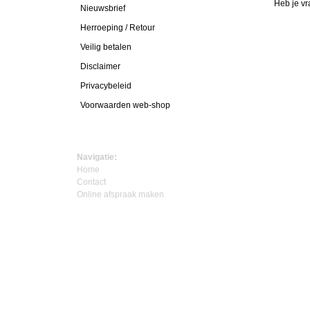
Heb je vr
Nieuwsbrief
Herroeping / Retour
Veilig betalen
Disclaimer
Privacybeleid
Voorwaarden web-shop
Navigatie:
Home
Contact
Online afspraak maken