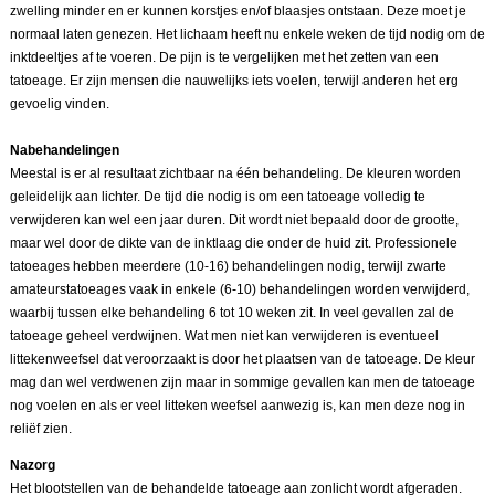
zwelling minder en er kunnen korstjes en/of blaasjes ontstaan. Deze moet je
normaal laten genezen. Het lichaam heeft nu enkele weken de tijd nodig om de
inktdeeltjes af te voeren. De pijn is te vergelijken met het zetten van een
tatoeage. Er zijn mensen die nauwelijks iets voelen, terwijl anderen het erg
gevoelig vinden.
Nabehandelingen
Meestal is er al resultaat zichtbaar na één behandeling. De kleuren worden
geleidelijk aan lichter. De tijd die nodig is om een tatoeage volledig te
verwijderen kan wel een jaar duren. Dit wordt niet bepaald door de grootte,
maar wel door de dikte van de inktlaag die onder de huid zit. Professionele
tatoeages hebben meerdere (10-16) behandelingen nodig, terwijl zwarte
amateurstatoeages vaak in enkele (6-10) behandelingen worden verwijderd,
waarbij tussen elke behandeling 6 tot 10 weken zit. In veel gevallen zal de
tatoeage geheel verdwijnen. Wat men niet kan verwijderen is eventueel
littekenweefsel dat veroorzaakt is door het plaatsen van de tatoeage. De kleur
mag dan wel verdwenen zijn maar in sommige gevallen kan men de tatoeage
nog voelen en als er veel litteken weefsel aanwezig is, kan men deze nog in
reliëf zien.
Nazorg
Het blootstellen van de behandelde tatoeage aan zonlicht wordt afgeraden.