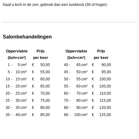
Gaat u toch in de zon, gebruik dan een sunblock (30 of hoger).
Salonbehandelingen
Oppervlakte
Prijs
Oppervlakte
Prijs
(bxh=cm²)
per keer
(bxh=cm²)
per keer
1
-
5
cm²
€
50,00
40
-
45
cm²
€
90,00
5
-
10
cm²
€
55,00
45
-
50
cm²
€
95,00
10
-
15
cm²
€
60,00
50
-
55
cm²
€
100,00
15
-
20
cm²
€
65,00
55
-
60
cm²
€
105,00
20
-
25
cm²
€
70,00
60
-
70
cm²
€
110,00
25
-
30
cm²
€
75,00
70
-
80
cm²
€
115,00
30
-
35
cm²
€
80,00
80
-
90
cm²
€
120,00
35
-
40
cm²
€
85,00
90
-
100
cm²
€
125,00