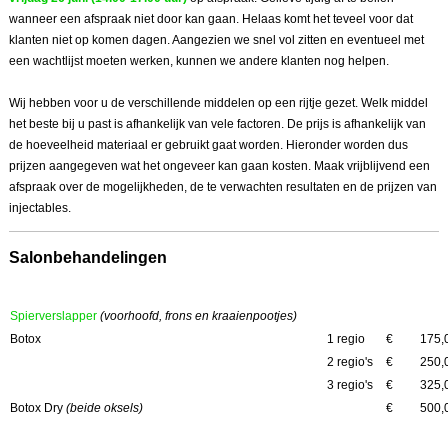
wanneer een afspraak niet door kan gaan. Helaas komt het teveel voor dat
klanten niet op komen dagen. Aangezien we snel vol zitten en eventueel met
een wachtlijst moeten werken, kunnen we andere klanten nog helpen.
Wij hebben voor u de verschillende middelen op een rijtje gezet. Welk middel
het beste bij u past is afhankelijk van vele factoren. De prijs is afhankelijk van
de hoeveelheid materiaal er gebruikt gaat worden. Hieronder worden dus
prijzen aangegeven wat het ongeveer kan gaan kosten. Maak vrijblijvend een
afspraak over de mogelijkheden, de te verwachten resultaten en de prijzen van
injectables.
Salonbehandelingen
Spierverslapper
(voorhoofd, frons en kraaienpootjes)
Botox
1 regio
€
175,
2 regio's
€
250,
3 regio's
€
325,
Botox Dry
(beide oksels)
€
500,