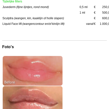
Tijdelijke fillers
Juvederm
(fijne lijntjes, rond mond)
0,5 ml
€
250,
1 ml
€
500,
Sculptra
(wangen, kin, kaaklijn of holle slapen)
€
600,
Liquid Face lift
(wangencontour en/of kinlijn lift)
vanaf
€
1.000,
Foto's