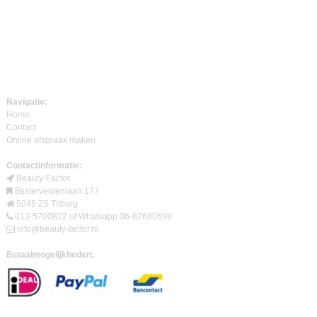
Navigatie:
Home
Contact
Online afspraak maken
Contactinformatie:
Beauty-Factor
Bijsterveldenlaan 177
5045 ZS Tilburg
013-5700822 of Whatsapp 06-82680698
info@beauty-factor.nl
Betaalmogelijkheden: