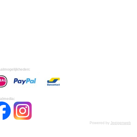
almogelijkheden:
almedia:
Powered by
Jeeigenweb