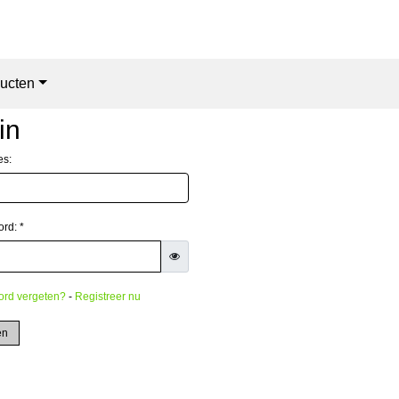
ucten
in
es:
rd: *
rd vergeten?
-
Registreer nu
en