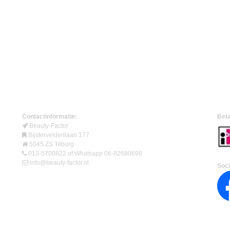
Contactinformatie:
Beta
Beauty-Factor
Bijsterveldenlaan 177
5045 ZS Tilburg
013-5700822 of Whatsapp 06-82680698
info@beauty-factor.nl
Soci