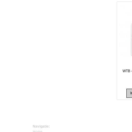
WTB -
Navigatie:
Home