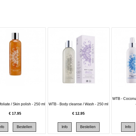
WTB - Coconut 
oliate / Skin polish - 250 ml
WTB - Body cleanse / Wash - 250 ml
€
17.95
€
12.95