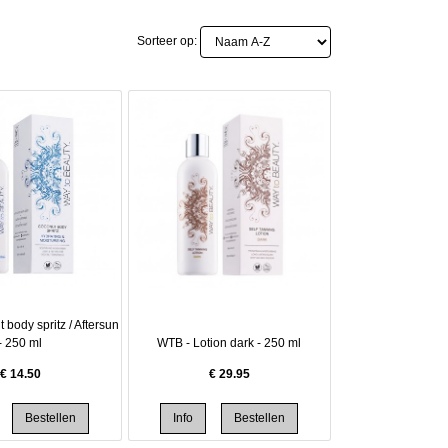
Sorteer op:
body spritz / Aftersun
- 250 ml
WTB - Lotion dark - 250 ml
€
14.50
€
29.95