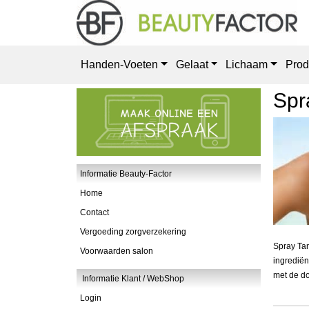
Handen-Voeten
Gelaat
Lichaam
Prod
Spr
Informatie Beauty-Factor
Home
Contact
Vergoeding zorgverzekering
Spray Tan
Voorwaarden salon
ingrediën
met de do
Informatie Klant / WebShop
Login