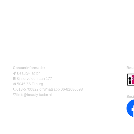
Contactinformatie:
Beta
Beauty-Factor
Bijsterveldenlaan 177
5045 ZS Tilburg
013-5700822 of Whatsapp 06-82680698
info@beauty-factor.nl
Soci