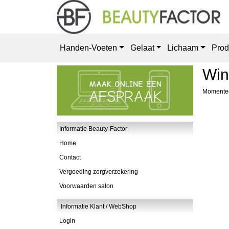
Handen-Voeten
Gelaat
Lichaam
Prod
Win
Momentee
Informatie Beauty-Factor
Home
Contact
Vergoeding zorgverzekering
Voorwaarden salon
Informatie Klant / WebShop
Login