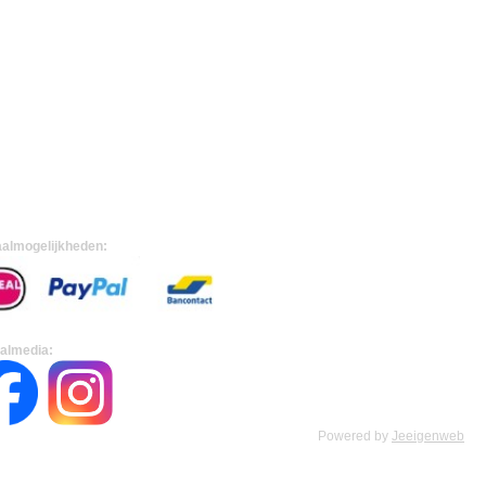
almogelijkheden:
almedia:
Powered by
Jeeigenweb