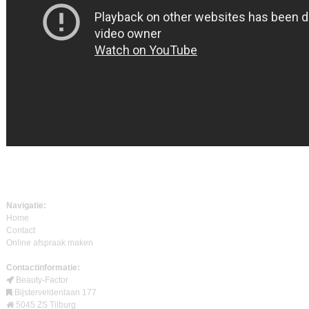
Navigatie:
Home
Contact
Online afspraak maken
Contactinformatie:
Beauty-Factor
Bijsterveldenlaan 177
5045 ZS Tilburg