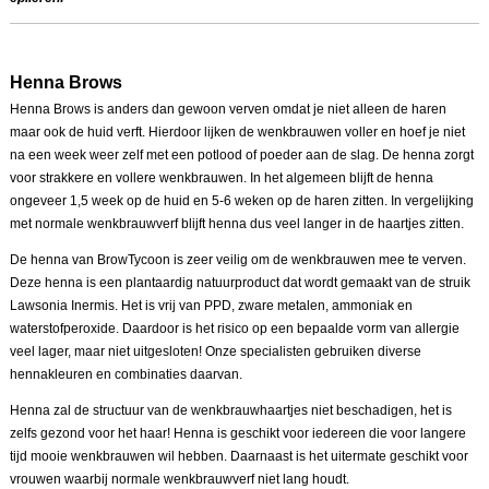
Henna Brows
Henna Brows is anders dan gewoon verven omdat je niet alleen de haren
maar ook de huid verft. Hierdoor lijken de wenkbrauwen voller en hoef je niet
na een week weer zelf met een potlood of poeder aan de slag. De henna zorgt
voor strakkere en vollere wenkbrauwen. In het algemeen blijft de henna
ongeveer 1,5 week op de huid en 5-6 weken op de haren zitten. In vergelijking
met normale wenkbrauwverf blijft henna dus veel langer in de haartjes zitten.
De henna van BrowTycoon is zeer veilig om de wenkbrauwen mee te verven.
Deze henna is een plantaardig natuurproduct dat wordt gemaakt van de struik
Lawsonia Inermis. Het is vrij van PPD, zware metalen, ammoniak en
waterstofperoxide. Daardoor is het risico op een bepaalde vorm van allergie
veel lager, maar niet uitgesloten! Onze specialisten gebruiken diverse
hennakleuren en combinaties daarvan.
Henna zal de structuur van de wenkbrauwhaartjes niet beschadigen, het is
zelfs gezond voor het haar! Henna is geschikt voor iedereen die voor langere
tijd mooie wenkbrauwen wil hebben. Daarnaast is het uitermate geschikt voor
vrouwen waarbij normale wenkbrauwverf niet lang houdt.