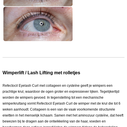
Wimperlift / Lash Lifting met rolletjes
Refectocil Eyelash Curl met collageen en cysteïne geeft je wimpers een
prachtige krul, waardoor de ogen groter en expressiever lijken. Tegelijkertijd
worden de wimpers gevoed. In tegenstelling tot een mechanische
wimperkrultang vormt Refectocil Eyelash Curl de wimper met de krul die tot 6
weken aanhoudt. Collageen is een van de vaak voorkomende structurele
eiwitten in het menselijk lichaam. Samen met het aminozuur cysteïne, dat heeft
bewezen bij te dragen aan de ontwikkeling van de haar, voeden en