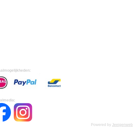
almogelijkheden:
almedia:
Powered by
Jeeigenweb