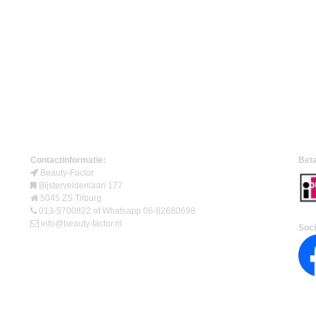
Contactinformatie:
Beta
Beauty-Factor
Bijsterveldenlaan 177
5045 ZS Tilburg
013-5700822 of Whatsapp 06-82680698
info@beauty-factor.nl
Soci