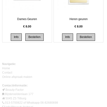
Dames Geuren
Heren geuren
€
8.00
€
8.00
Navigatie:
Home
Contact
Online afspraak maken
Contactinformatie:
Beauty-Factor
Bijsterveldenlaan 177
5045 ZS Tilburg
013-5700822 of Whatsapp 06-82680698