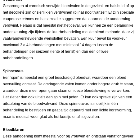
Gesprongen of chronisch verwijde bloedvaten in de gezicht- en halshuid of op
het decolleté zijn onsierlijk en verdwijnen (bijna) nooit vanzelf. Er zijn speciale
couperose crèmes en balsems die suggereren dat daarmee de aandoening
verdwijnt. Helaas is dat meestal niet het geval, wel kunnen ze een belangrijke
ondersteuning zijn tijdens de kuurbehandeling met de blend-methode, daar zij
vaatwandverstevigende werkstoffen bevatten. Een kuur bevat bij voorkeur
maximaal 3 a 4 behandelingen met minimaal 14 dagen tussen de
behandelingen per seizoen (lente of herfst) en dan één of twee
nabehandelingen.
Spinneavus
Een 'spin' is meestal één groot beschadigd bloedvat, waardoor een bloed
overvulling ontstaat. De omringende vaten komen onder hogere druk te staan,
waardoor deze meer open gaan staan om deze bloedstuwing te verwerken.
Het ziet er dan ook uit als een spin met poten. Er kan ook sprake zijn van een
uitstulping van de bloedvatwand. Deze spinneavus is moeilijk in één
behandeling te bestrijden en gaat altijd gepaard met een lichte korstvorming,
maar is meestal weer glad als het korstje er af is gevallen.
Bloedblaren
Deze aandoening komt meestal voor bij vrouwen en ontstaan vanaf ongeveer