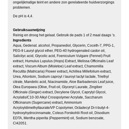
ongelijkmatige teint en andere zon gerelateerde huidverzorgings
problemen.
De pH is 4,4.
Gebruiksaanwijzing
Reinig en droog het gelaat. Gebruik de pads 1 of 2 maal daags ’s.
Ingredients
Aqua, Gedenat. alcohol, Propanediol, Glycerin, Coceth-7, PPG-1,
PEG-9 Lauryl glycol ether, PEG-40 hydrogenated castor oil,
Salicilyc acid, Glycolic acid, Foeniculum Vulgare (Fennel) Fruit
extract, Humulus Lupulus (Hops) Extract, Melissa Officinalis Leaf
extract, Viscum Album (Misletoe) Leaf extract, Chamomilla
Recutita (Matricaria) Flower extract, Achillea Millefolium extract,
Urea, Allontoin, Sodium caproyl / lauroyl lactyl lactate, Triethyl
citrate, Mandelic acid, Niacinamide, Aloe Barbadensis Leaf juice,
Olea Europaea (Olive, Fruit oil, Glyceryl Laurate, Zingiber
Officinale (Ginger) extract, Decylene Glycol, Caprylyl Glycol,
Acrylatis/C10-30 Alkyl Crosspolymer Acrylate, Saccharum
Officinarum (Sugercane) extract, Ammonium
Acryloyldimethyltaurate/VP Copolymer, Octadecyl Di-t-butyl-4-
hydroxyhydrocinnamate, Coleus Forskohlii Root oil, Disodium
EDTA, Mentha piperita (Peppermint) oil, Sodium benzoate,
Cl42051.