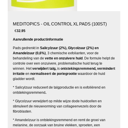
MEDITOPICS - OIL CONTROL XL PADS (100ST)
€
32.95
Aanvullende productinformatie
Pads gedrenkt in
Salicylzuur (2%), Glycolzuur (2%) en
Amandelzuur (0,6%)
, 3 chemische exfolianten, voor de
behandeling van de
vette en onzuivere huid
. De formule helpt de
controle over een onzuivere, problematische huid terug te
winnen. Het
verwijdert talg,
is
ontstekingsremmend, vermindert
irritatie
en
normaliseert de poriegrootte
waardoor de huid
gladder wordt.
* Salicylzuur reduceert de talgproductie en is exfoliërend en
ontstekingsremmend
.
* Glycolzuur verwijdert op milde wijze dode huidcellen en
stimuleert de nieuwvorming van collageenvezels door de
fibroblasten.
* Amandelzuur is ontstekingsremmend en remt de groei van
melanine, de oorzaak van bruine vlekken, sproeten, een