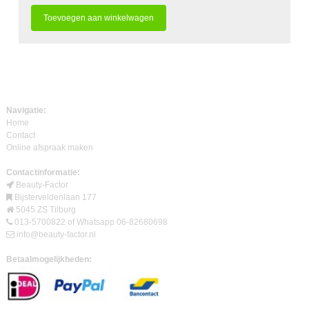
Navigatie:
Home
Contact
Online afspraak maken
Contactinformatie:
Beauty-Factor
Bijsterveldenlaan 177
5045 ZS Tilburg
013-5700822 of Whatsapp 06-82680698
info@beauty-factor.nl
Betaalmogelijkheden: